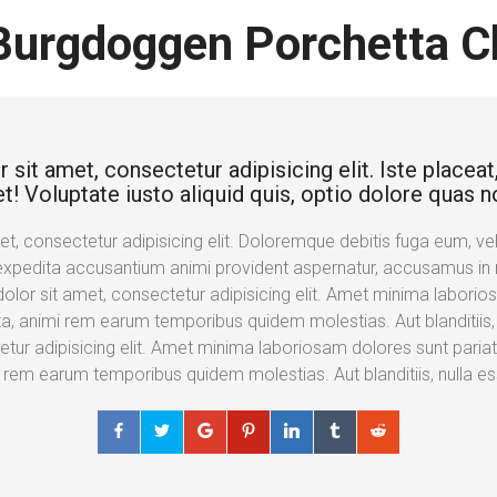
Burgdoggen Porchetta C
it amet, consectetur adipisicing elit. Iste placeat, 
t! Voluptate iusto aliquid quis, optio dolore quas n
, consectetur adipisicing elit. Doloremque debitis fuga eum, velit
expedita accusantium animi provident aspernatur, accusamus in n
lor sit amet, consectetur adipisicing elit. Amet minima laborios
a, animi rem earum temporibus quidem molestias. Aut blanditiis
etur adipisicing elit. Amet minima laboriosam dolores sunt paria
i rem earum temporibus quidem molestias. Aut blanditiis, nulla 