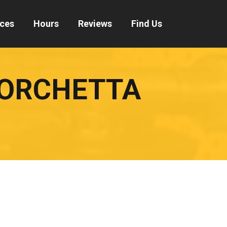
ices
Hours
Reviews
Find Us
PORCHETTA