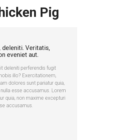
hicken Pig
deleniti. Veritatis,
on eveniet aut.
 deleniti perferendis fugit
obis illo? Exercitationem,
am dolores sunt pariatur quia,
, nulla esse accusamus. Lorem
tur quia, non maxime excepturi
esse accusamus.